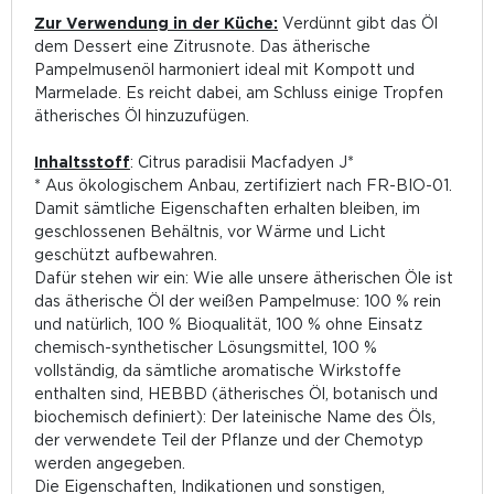
Zur Verwendung in der Küche:
Verdünnt gibt das Öl
dem Dessert eine Zitrusnote. Das ätherische
Pampelmusenöl harmoniert ideal mit Kompott und
Marmelade. Es reicht dabei, am Schluss einige Tropfen
ätherisches Öl hinzuzufügen.
Inhaltsstoff
: Citrus paradisii Macfadyen J*
* Aus ökologischem Anbau, zertifiziert nach FR-BIO-01.
Damit sämtliche Eigenschaften erhalten bleiben, im
geschlossenen Behältnis, vor Wärme und Licht
geschützt aufbewahren.
D
afür stehen wir ein: Wie alle unsere ätherischen Öle ist
das ätherische Öl der weißen Pampelmuse: 100 % rein
und natürlich, 100 % Bioqualität, 100 % ohne Einsatz
chemisch-synthetischer Lösungsmittel, 100 %
vollständig, da sämtliche aromatische Wirkstoffe
enthalten sind, HEBBD (ätherisches Öl, botanisch und
biochemisch definiert): Der lateinische Name des Öls,
der verwendete Teil der Pflanze und der Chemotyp
werden angegeben.
Die Eigenschaften, Indikationen und sonstigen,