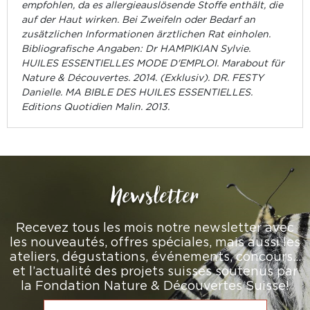
empfohlen, da es allergieauslösende Stoffe enthält, die
auf der Haut wirken. Bei Zweifeln oder Bedarf an
zusätzlichen Informationen ärztlichen Rat einholen.
Bibliografische Angaben: Dr HAMPIKIAN Sylvie.
HUILES ESSENTIELLES MODE D'EMPLOI. Marabout für
Nature & Découvertes. 2014. (Exklusiv). DR. FESTY
Danielle. MA BIBLE DES HUILES ESSENTIELLES.
Editions Quotidien Malin. 2013.
Newsletter
Recevez tous les mois notre newsletter avec
les nouveautés, offres spéciales, mais aussi les
ateliers, dégustations, événements, concours…
et l’actualité des projets suisses soutenus par
la Fondation Nature & Découvertes Suisse!