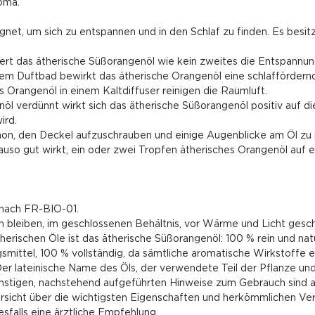
roma.
ignet, um sich zu entspannen und in den Schlaf zu finden. Es besit
rt das ätherische Süßorangenöl wie kein zweites die Entspannun
Duftbad bewirkt das ätherische Orangenöl eine schlaffördernde
 Orangenöl in einem Kaltdiffuser reinigen die Raumluft.
rdünnt wirkt sich das ätherische Süßorangenöl positiv auf di
ird.
, den Deckel aufzuschrauben und einige Augenblicke am Öl zu r
so gut wirkt, ein oder zwei Tropfen ätherisches Orangenöl auf 
 nach FR-BIO-01.
n bleiben, im geschlossenen Behältnis, vor Wärme und Licht gesc
therischen Öle ist das ätherische Süßorangenöl: 100 % rein und nat
mittel, 100 % vollständig, da sämtliche aromatische Wirkstoffe e
 Der lateinische Name des Öls, der verwendete Teil der Pflanze
sonstigen, nachstehend aufgeführten Hinweise zum Gebrauch sind
sicht über die wichtigsten Eigenschaften und herkömmlichen Ve
esfalls eine ärztliche Empfehlung.