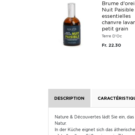
Brume d'orei
Nuit Paisible
TISANE HIVER
essentielles
chanvre lava
Cabinet d'Herboriste
petit grain
Fr. 16.95
Terre D'Oc
Fr. 22.30
DESCRIPTION
CARACTÉRISTIQ
Nature & Découvertes lädt Sie ein, das
Natur.
In der Küche eignet sich das ätherisch