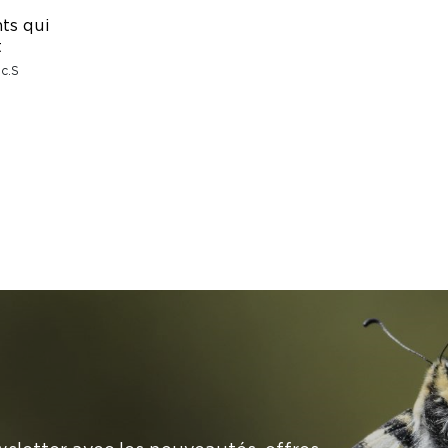
ts qui
t
c.S