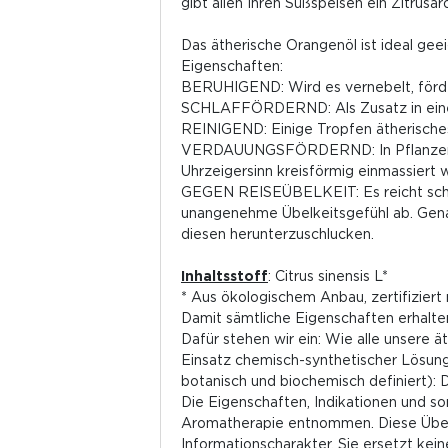
gibt allen Ihren Süßspeisen ein Zitrusa
Das ätherische Orangenöl ist ideal gee
Eigenschaften:
BERUHIGEND: Wird es vernebelt, förde
SCHLAFFÖRDERND: Als Zusatz in einem 
REINIGEND: Einige Tropfen ätherisches
VERDAUUNGSFÖRDERND: In Pflanzenöl ve
Uhrzeigersinn kreisförmig einmassiert w
GEGEN REISEÜBELKEIT: Es reicht schon
unangenehme Übelkeitsgefühl ab. Genau
diesen herunterzuschlucken.
Inhaltsstoff
: Citrus sinensis L*
* Aus ökologischem Anbau, zertifiziert
Damit sämtliche Eigenschaften erhalte
Dafür stehen wir ein: Wie alle unsere ä
Einsatz chemisch-synthetischer Lösungs
botanisch und biochemisch definiert):
Die Eigenschaften, Indikationen und 
Aromatherapie entnommen. Diese Über
Informationscharakter. Sie ersetzt kein