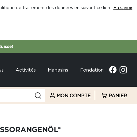
litique de traitement des données en suivant ce lien :
En savoir
Suisse!
ws
Activités
Magasins
Fondation
MON COMPTE
PANIER
ÜSSORANGENÖL*