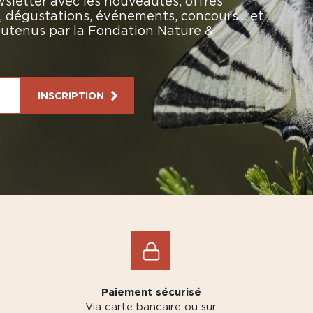
sletter avec les nouveautés, offres
rs, dégustations, événements, concours… et
soutenus par la Fondation Nature &
INSCRIPTION
Paiement sécurisé
Via carte bancaire ou sur