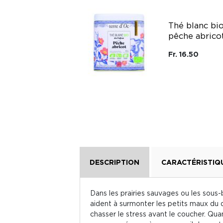
Coffret thé noir
glacé bio saveur
Thé blanc bi
pêche et mug
pêche abrico
isotherme Qwetch
terre d'Oc
Fr. 16.50
Terre D'Oc
Fr. 49.95
DESCRIPTION
CARACTÉRISTIQ
Dans les prairies sauvages ou les sous-
aident à surmonter les petits maux du 
chasser le stress avant le coucher. Quan