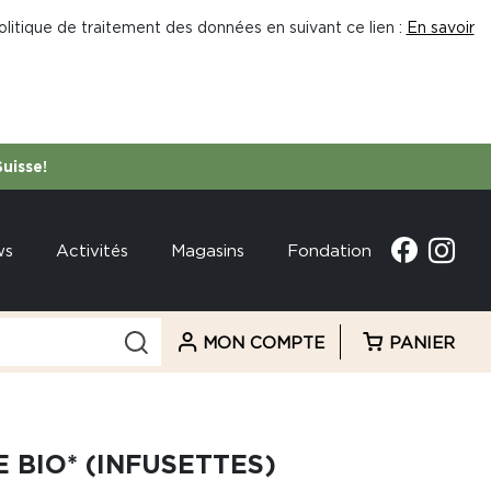
litique de traitement des données en suivant ce lien :
En savoir
Suisse!
ws
Activités
Magasins
Fondation
MON COMPTE
PANIER
E BIO* (INFUSETTES)