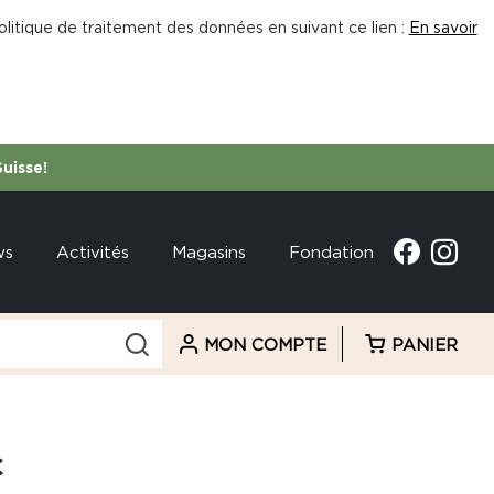
litique de traitement des données en suivant ce lien :
En savoir
Suisse!
ws
Activités
Magasins
Fondation
MON COMPTE
PANIER
C