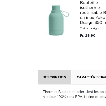
Bouteille
Gourde Quencher
isotherme
H2.0 FlowState
réutilisable 
0,89L Stanley
en inox Yoko
Design 350 
Stanley
Yoko design
Fr. 79.50
Fr. 29.90
DESCRIPTION
CARACTÉRISTIQ
Thermos Bioloco en acier, tient les boi
ni odeur, 100% sans BPA, toxine et phta