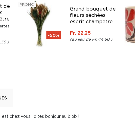
PROMO
t de
Grand bouquet de
s
fleurs séchées
être
esprit champêtre
ertes
Fr. 22.25
-50%
Fr. 44.50
4.50
UES
il est chez vous : dites bonjour au blob !