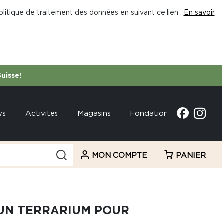
litique de traitement des données en suivant ce lien :
En savoir
Suisse!
ws
Activités
Magasins
Fondation
MON COMPTE
PANIER
 UN TERRARIUM POUR