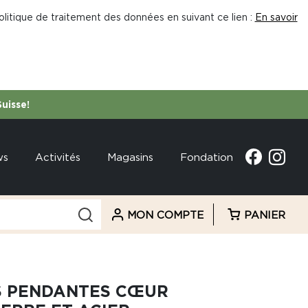
litique de traitement des données en suivant ce lien :
En savoir
Suisse!
ws
Activités
Magasins
Fondation
MON COMPTE
PANIER
S PENDANTES CŒUR