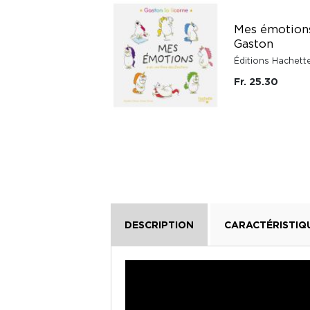
Mes émotion
Grands-parents
Gaston
Mijade
Éditions Hachett
Fr. 30.-
Fr. 25.30
DESCRIPTION
CARACTÉRISTIQ