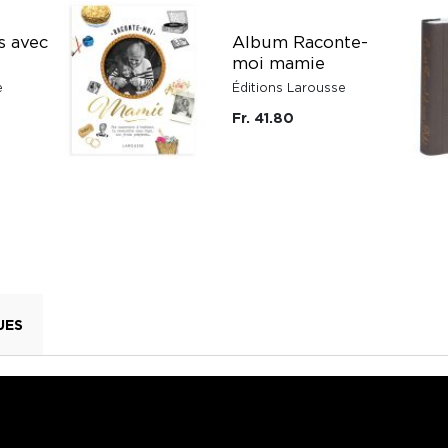
s avec
Album Raconte-
moi mamie
e
Éditions Larousse
Fr. 41.80
UES