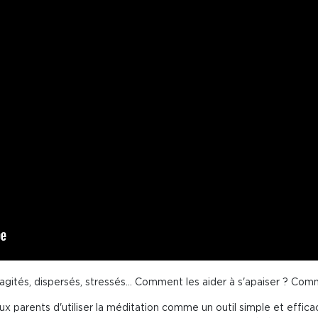
agités, dispersés, stressés... Comment les aider à s'apaiser ? Co
x parents d'utiliser la méditation comme un outil simple et effic