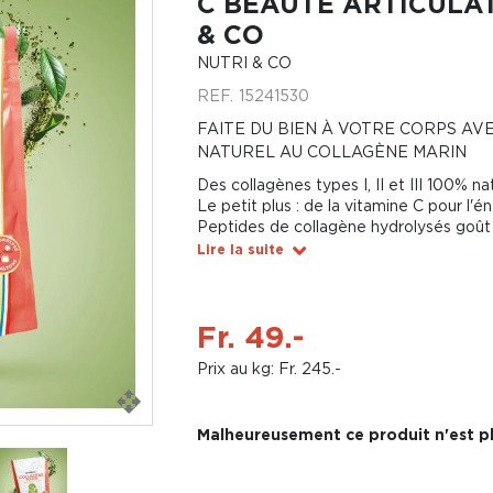
C BEAUTÉ ARTICULAT
& CO
NUTRI & CO
REF.
15241530
FAITE DU BIEN À VOTRE CORPS A
NATUREL AU COLLAGÈNE MARIN
Des collagènes types I, II et III 100% na
Le petit plus : de la vitamine C pour l'é
Peptides de collagène hydrolysés goû
Lire la suite
Fr. 49.-
Prix au kg: Fr. 245.-
Malheureusement ce produit n'est pl