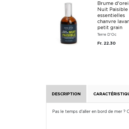
Brume d'orei
Nuit Paisible
TISANE DE
essentielles
MORPHEE
chanvre lava
Cabinet d'Herboriste
petit grain
Fr. 19.95
Terre D'Oc
Fr. 22.30
DESCRIPTION
CARACTÉRISTIQ
Pas le temps d'aller en bord de mer ?