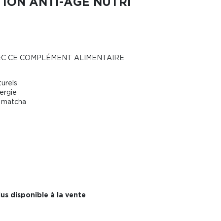
ION ANTI-ÂGE NUTRI
VEC CE COMPLÉMENT ALIMENTAIRE
turels
nergie
t matcha
us disponible à la vente