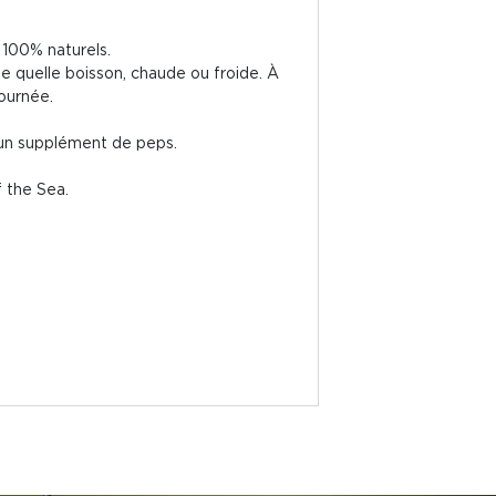
t 100% naturels.
e quelle boisson, chaude ou froide. À
journée.
d'un supplément de peps.
f the Sea.