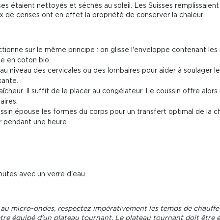
es étaient nettoyés et séchés au soleil. Les Suisses remplissaient 
x de cerises ont en effet la propriété de conserver la chaleur.
tionne sur le même principe : on glisse l'enveloppe contenant les
se en coton bio.
au niveau des cervicales ou des lombaires pour aider à soulager l
xante.
 fraîcheur. Il suffit de le placer au congélateur. Le coussin offre alo
aires.
ssin épouse les formes du corps pour un transfert optimal de la ch
eur pendant une heure.
utes avec un verre d'eau.
au micro-ondes, respectez impérativement les temps de chauffe 
re équipé d'un plateau tournant. Le plateau tournant doit être 