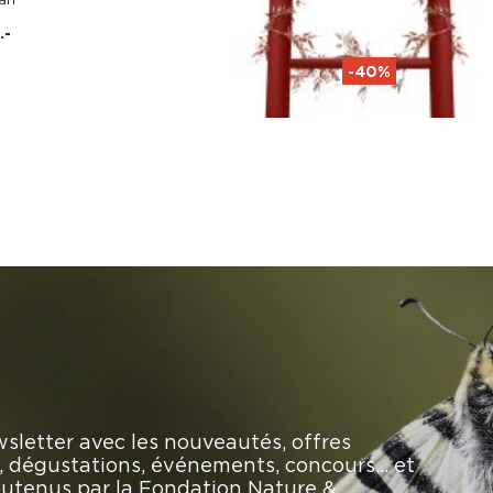
.-
-40%
sletter avec les nouveautés, offres
rs, dégustations, événements, concours… et
soutenus par la Fondation Nature &