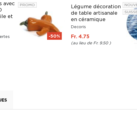
s avec
PROMO
NOUV
Légume décoration
D
SUISS
de table artisanale
ile et
en céramique
Decoris
-50%
Fr. 4.75
ertes
Fr. 9.50
UES