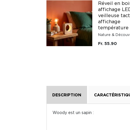
Réveil digital LED
Réveil en boi
grand affichage
affichage LE
avec double alarme
veilleuse tact
et luminosité
affichage
réglable
température
Persuper
Nature & Découv
Fr. 39.90
Fr. 55.90
DESCRIPTION
CARACTÉRISTIQ
Woody est un sapin :