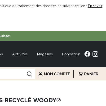
litique de traitement des données en suivant ce lien :
En savoir
Suisse!
ws
Activités
Magasins
Fondation
MON COMPTE
PANIER
IS RECYCLÉ WOODY®