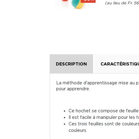
Fr. 14.40
Fr. 5
Fr. 23.95
DESCRIPTION
CARACTÉRISTIQ
La méthode d'apprentissage mise au poi
pour apprendre.
Ce hochet se compose de feuilles
Il est facile à manipuler pour les t
Ces trois feuilles sont de couleu
couleurs.