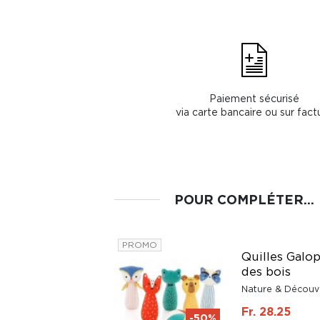
Paiement sécurisé
via carte bancaire ou sur fact
POUR COMPLÉTER...
Jeu d'empilage
PROMO
cubes et animaux
Quilles Galop
Topanifarm dès 18
des bois
mois Djeco
Nature & Découv
Djeco
Fr. 28.25
-50%