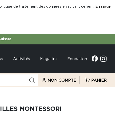
litique de traitement des données en suivant ce lien :
En savoir
Suisse!
ws
Activités
Magasins
Fondation
MON COMPTE
PANIER
UILLES MONTESSORI