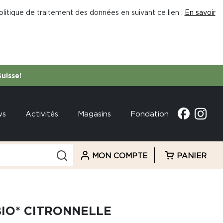
litique de traitement des données en suivant ce lien :
En savoir
Suisse!
ws
Activités
Magasins
Fondation
MON COMPTE
PANIER
BIO* CITRONNELLE