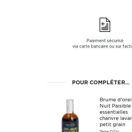
Paiement sécurisé
via carte bancaire ou sur fact
POUR COMPLÉTER...
Brume d'orei
Nuit Paisible
TISANE DE
essentielles
MORPHEE
chanvre lava
Cabinet d'Herboriste
petit grain
Fr. 19.95
Terre D'Oc