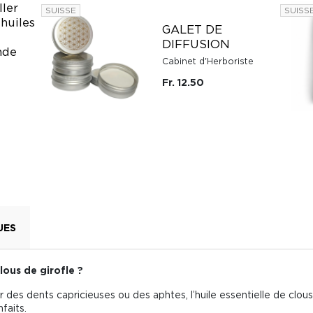
ller
SUISSE
SUISS
 huiles
GALET DE
DIFFUSION
nde
Cabinet d'Herboriste
Fr. 12.50
UES
clous de girofle ?
es dents capricieuses ou des aphtes, l’huile essentielle de clous de
faits.