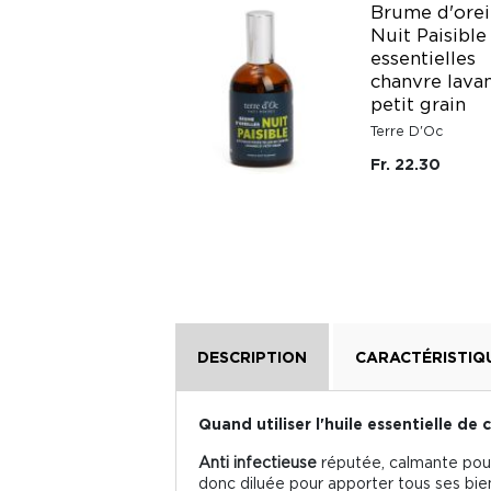
Brume d'orei
Nuit Paisible
TISANE VITALITE
essentielles
chanvre lava
Cabinet d'Herboriste
petit grain
Fr. 16.95
Terre D'Oc
Fr. 22.30
DESCRIPTION
CARACTÉRISTIQ
Quand utiliser l'huile essentielle de 
Anti infectieuse
réputée, calmante pour d
donc diluée pour apporter tous ses bien