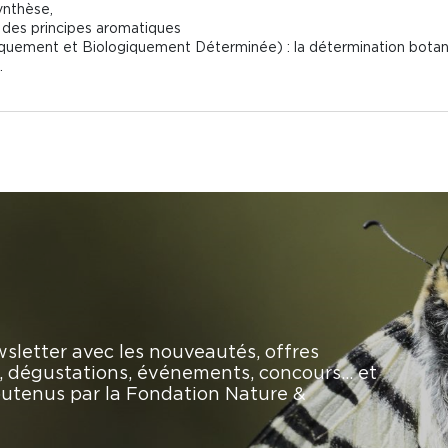
nthèse,
des principes aromatiques
ent et Biologiquement Déterminée) : la détermination botanique
.
sletter avec les nouveautés, offres
rs, dégustations, événements, concours… et
soutenus par la Fondation Nature &