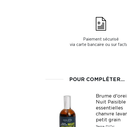
Paiement sécurisé
via carte bancaire ou sur fact
POUR COMPLÉTER...
Brume d'orei
Nuit Paisible
TISANE DE
essentielles
MORPHEE
chanvre lava
Cabinet d'Herboriste
petit grain
Fr. 19.95
Terre D'Oc