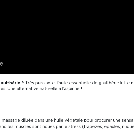
gaulthérie ?
Très puissante, l'huile essentielle de gaulthérie lutte
 Une alternative naturelle à l’aspirine !
 en massage diluée dans une huile végétale pour procurer une sensa
nd les muscles sont noués par le stress (trapèzes, épaules, nuque...