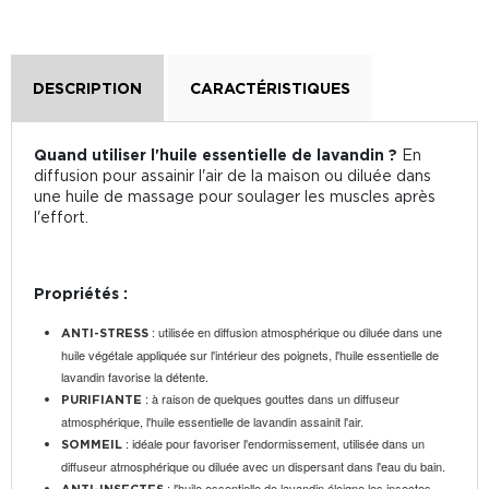
DESCRIPTION
CARACTÉRISTIQUES
Quand utiliser l'huile essentielle de lavandin ?
En
diffusion pour assainir l'air de la maison ou diluée dans
une huile de massage pour soulager les muscles après
l'effort.
Propriétés :
: utilisée en diffusion atmosphérique ou diluée dans une
ANTI-STRESS
huile végétale appliquée sur l'intérieur des poignets, l'huile essentielle de
lavandin favorise la détente.
: à raison de quelques gouttes dans un diffuseur
PURIFIANTE
atmosphérique, l'huile essentielle de lavandin assainit l'air.
: idéale pour favoriser l'endormissement, utilisée dans un
SOMMEIL
diffuseur atmosphérique ou diluée avec un dispersant dans l'eau du bain.
: l'huile essentielle de lavandin éloigne les insectes