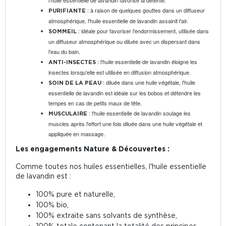
l'huile essentielle de lavandin favorise la détente.
: à raison de quelques gouttes dans un diffuseur
PURIFIANTE
atmosphérique, l'huile essentielle de lavandin assainit l'air.
: idéale pour favoriser l'endormissement, utilisée dans
SOMMEIL
un diffuseur atmosphérique ou diluée avec un dispersant dans
l'eau du bain.
: l'huile essentielle de lavandin éloigne les
ANTI-INSECTES
insectes lorsqu'elle est utilisée en diffusion atmosphérique.
: diluée dans une huile végétale, l'huile
SOIN DE LA PEAU
essentielle de lavandin est idéale sur les bobos et détendre les
tempes en cas de petits maux de tête.
: l'huile essentielle de lavandin soulage les
MUSCULAIRE
muscles après l'effort une fois diluée dans une huile végétale et
appliquée en massage.
Les engagements Nature & Découvertes :
Comme toutes nos huiles essentielles, l'huile essentielle
de lavandin est :
100% pure et naturelle,
100% bio,
100% extraite sans solvants de synthèse,
100% totale contenant la totalité des principes