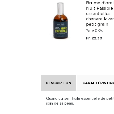
Brume d'orei
Nuit Paisible
TISANE HIVER
essentielles
chanvre lava
Cabinet d'Herboriste
petit grain
Fr. 16.95
Terre D'Oc
Fr. 22.30
DESCRIPTION
CARACTÉRISTIQ
Quand utiliser l'huile essentielle de pe
soin de sa peau.