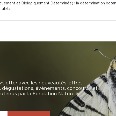
uement et Biologiquement Déterminée) : la détermination botanique
tifiés.
sletter avec les nouveautés, offres
rs, dégustations, événements, concours… et
soutenus par la Fondation Nature &