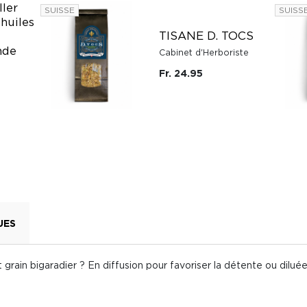
ller
SUISSE
SUISS
 huiles
TISANE D. TOCS
nde
Cabinet d'Herboriste
Fr. 24.95
UES
tit grain bigaradier ? En diffusion pour favoriser la détente ou di