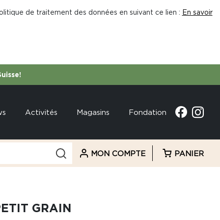
litique de traitement des données en suivant ce lien :
En savoir
Suisse!
ws
Activités
Magasins
Fondation
MON COMPTE
PANIER
PETIT GRAIN