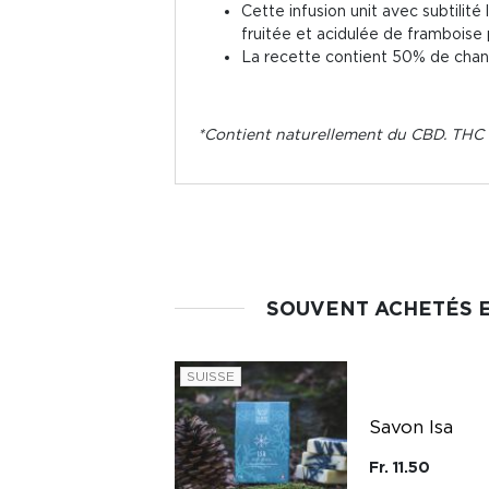
Cette infusion unit avec subtilit
fruitée et acidulée de framboise
La recette contient 50% de chan
*Contient naturellement du CBD. THC i
SOUVENT ACHETÉS 
SUISSE
Poudre aspirateur
Pur lin naturel
Savon Isa
Esteban
Fr. 11.50
Esteban