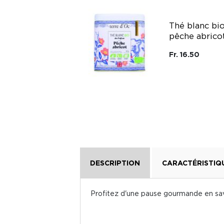
Coffret thé noir
glacé bio saveur
Thé blanc bi
pêche et mug
pêche abrico
isotherme Qwetch
terre d'Oc
Fr. 16.50
Terre D'Oc
Fr. 49.95
DESCRIPTION
CARACTÉRISTIQ
Profitez d'une pause gourmande en sav