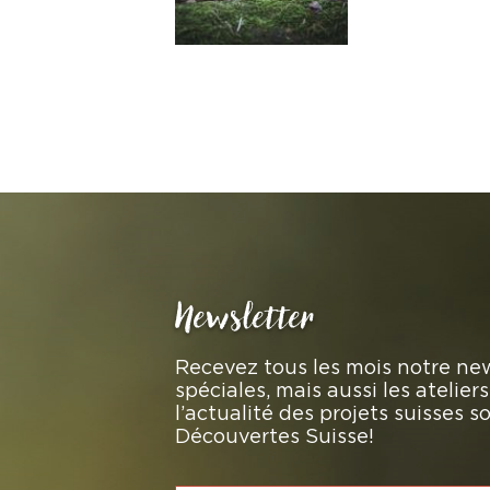
Fr. 14.90
Newsletter
Recevez tous les mois notre new
spéciales, mais aussi les atelie
l’actualité des projets suisses 
Découvertes Suisse!