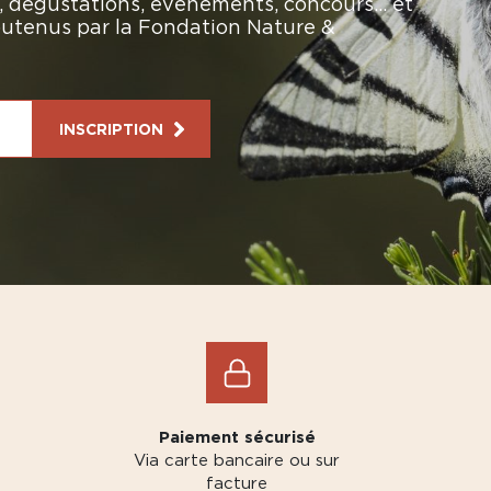
rs, dégustations, événements, concours… et
soutenus par la Fondation Nature &
INSCRIPTION
Paiement sécurisé
Via carte bancaire ou sur
facture