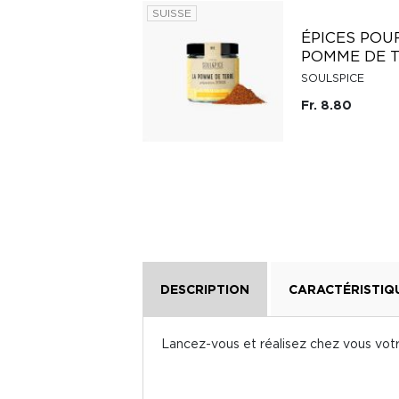
SUISSE
ÉPICES POU
SEL AUX FLEURS
POMME DE 
SOULSPICE
SOULSPICE
Fr. 7.80
Fr. 8.80
DESCRIPTION
CARACTÉRISTIQ
Lancez-vous et réalisez chez vous votr