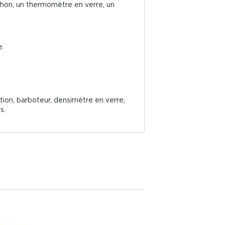
chon, un thermomètre en verre, un
e.
ion, barboteur, densimètre en verre,
s.