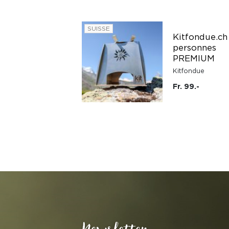
SUISSE
Kitfondue.ch
Cherche et trouve
personnes
qui brille la nuit
PREMIUM
Éditions Auzou
Kitfondue
Fr. 16.90
Fr. 99.-