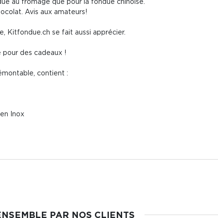
ndue au fromage que pour la fondue chinoise.
hocolat. Avis aux amateurs!
e, Kitfondue.ch se fait aussi apprécier.
ée pour des cadeaux !
ontable, contient :
 en Inox
ENSEMBLE PAR NOS CLIENTS