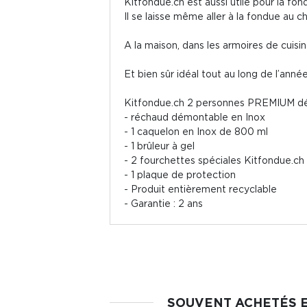
Kitfondue.ch est aussi utile pour la fo
Il se laisse même aller à la fondue au c
A la maison, dans les armoires de cuisin
Et bien sûr idéal tout au long de l’ann
Kitfondue.ch 2 personnes PREMIUM dém
- réchaud démontable en Inox
- 1 caquelon en Inox de 800 ml
- 1 brûleur à gel
- 2 fourchettes spéciales Kitfondue.ch
- 1 plaque de protection
- Produit entièrement recyclable
- Garantie : 2 ans
SOUVENT ACHETÉS 