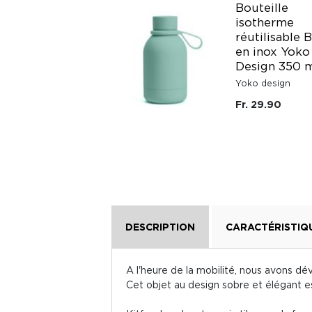
Bouteille
Gourde Quencher
isotherme
H2.0 FlowState
réutilisable 
0,89L Stanley
en inox Yoko
Design 350 
Stanley
Yoko design
Fr. 79.50
Fr. 29.90
DESCRIPTION
CARACTÉRISTIQ
A l'heure de la mobilité, nous avons d
Cet objet au design sobre et élégant est