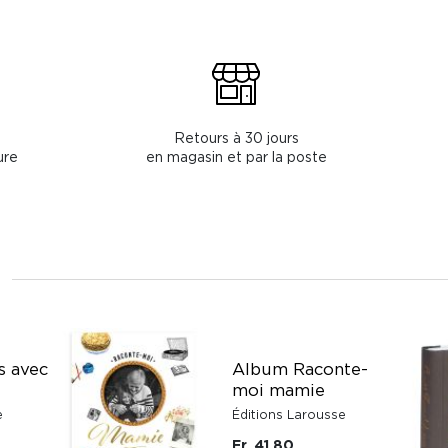
Retours à 30 jours
ure
en magasin et par la poste
s avec
Album Raconte-
moi mamie
e
Éditions Larousse
Fr. 41.80