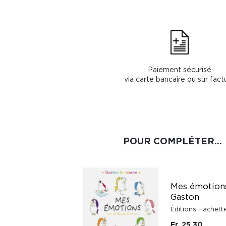
Paiement sécurisé
via carte bancaire ou sur fact
POUR COMPLÉTER...
Livre cadeau à
Mes émotion
remplir Maîtresse
Gaston
préférée
Éditions Hachett
Millesima
Fr. 25.30