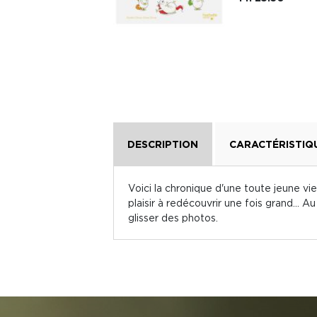
Fr. 21.80
DESCRIPTION
CARACTÉRISTIQ
Voici la chronique d'une toute jeune vi
plaisir à redécouvrir une fois grand... A
glisser des photos.