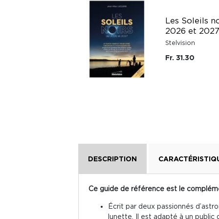
Livre à remplir
Les Soleils n
pour mon papa
2026 et 202
chéri
Stelvision
Millesima
Fr. 31.30
Fr. 21.80
DESCRIPTION
CARACTÉRISTIQ
Ce guide de référence est le compléme
Écrit par deux passionnés d’astr
lunette. Il est adapté à un publi