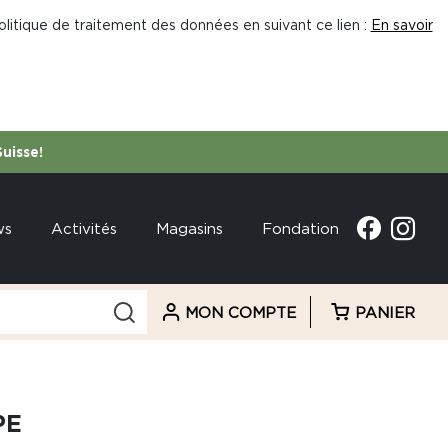
litique de traitement des données en suivant ce lien :
En savoir
Suisse!
ws
Activités
Magasins
Fondation
MON COMPTE
PANIER
PE