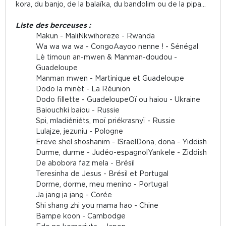
kora, du banjo, de la balaïka, du bandolim ou de la pipa...
Liste des berceuses :
Makun - Mali
Nkwihoreze - Rwanda
Wa wa wa wa - Congo
Aayoo nenne ! - Sénégal
Lè timoun an-mwen & Manman-doudou -
Guadeloupe
Manman mwen - Martinique et Guadeloupe
Dodo la minèt - La Réunion
Dodo fillette - Guadeloupe
Oï ou haiou - Ukraine
Baiouchki baiou - Russie
Spi, mladiéniéts, moï priékrasnyï - Russie
Lulajze, jezuniu - Pologne
Ereve shel shoshanim - ISraël
Dona, dona - Yiddish
Durme, durme - Judéo-espagnol
Yankele - Ziddish
De abobora faz mela - Brésil
Teresinha de Jesus - Brésil et Portugal
Dorme, dorme, meu menino - Portugal
Ja jang ja jang - Corée
Shi shang zhi you mama hao - Chine
Bampe koon - Cambodge