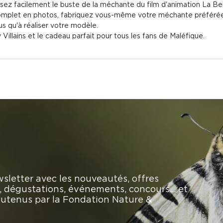
uisez facilement le buste de la méchante du film d'animation La Be
complet en photos, fabriquez vous-même votre méchante préférée
lus qu'à réaliser votre modèle.
y Villains et le cadeau parfait pour tous les fans de Maléfique.
sletter avec les nouveautés, offres
rs, dégustations, événements, concours… et
soutenus par la Fondation Nature &