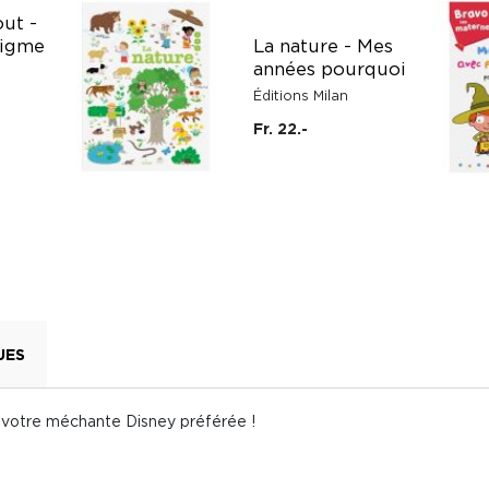
out -
nigme
La nature - Mes
années pourquoi
Éditions Milan
Fr. 22.-
UES
 votre méchante Disney préférée !