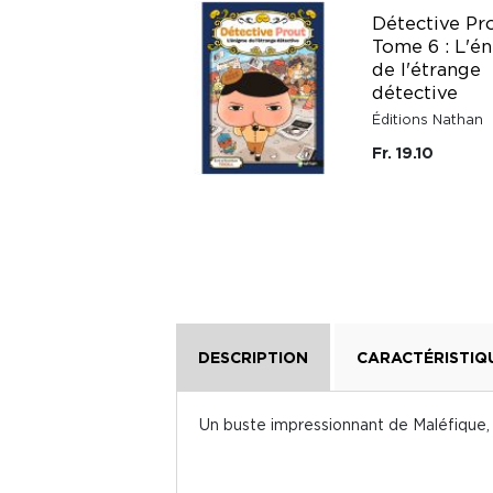
Le Nouveau Club
Détective Pr
des Cinq Hors-série
Tome 6 : L'é
XXL - Les Cinq et le
de l'étrange
trésor oublié
détective
Bibliothèque Rose &
Éditions Nathan
Verte
Fr. 19.10
Fr. 16.50
DESCRIPTION
CARACTÉRISTIQ
Un buste impressionnant de Maléfique,