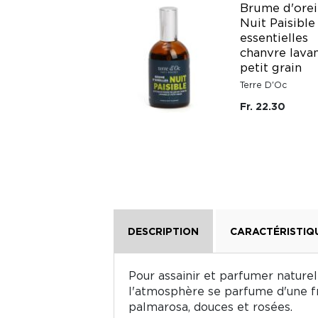
Brume d'orei
Nuit Paisible
TISANE VENTRE
essentielles
LIBRE
chanvre lava
Cabinet d'Herboriste
petit grain
Fr. 16.95
Terre D'Oc
Fr. 22.30
DESCRIPTION
CARACTÉRISTIQ
Pour assainir et parfumer naturell
l'atmosphère se parfume d'une fr
palmarosa, douces et rosées.