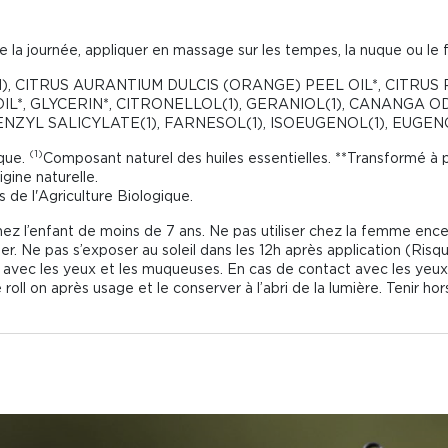
e la journée, appliquer en massage sur les tempes, la nuque ou le f
E(1), CITRUS AURANTIUM DULCIS (ORANGE) PEEL OIL*, CITRU
L*, GLYCERIN*, CITRONELLOL(1), GERANIOL(1), CANANGA O
ENZYL SALICYLATE(1), FARNESOL(1), ISOEUGENOL(1), EUGENO
(1)
ique.
Composant naturel des huiles essentielles. **Transformé à pa
gine naturelle.
 de l'Agriculture Biologique.
hez l’enfant de moins de 7 ans. Ne pas utiliser chez la femme encei
er. Ne pas s’exposer au soleil dans les 12h après application (Risqu
ct avec les yeux et les muqueuses. En cas de contact avec les yeux
oll on après usage et le conserver à l’abri de la lumière. Tenir ho