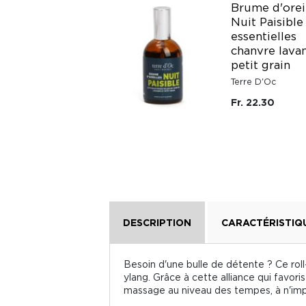
Roll-on printemps
Brume d'orei
tranquille à l'huile
Nuit Paisible
essentielle de
essentielles
camomille bleue
chanvre lava
bio 5 ml
petit grain
Nature & Découvertes
Terre D'Oc
Fr. 9.50
Fr. 22.30
DESCRIPTION
CARACTÉRISTIQ
Besoin d'une bulle de détente ? Ce roll
ylang. Grâce à cette alliance qui favorise
massage au niveau des tempes, à n'impo