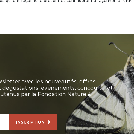
 qui ont façonné le présent et continueront à façonner le futur.
sletter avec les nouveautés, offres
rs, dégustations, événements, concours… et
soutenus par la Fondation Nature &
INSCRIPTION