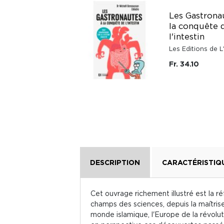
L'Univers expliqué
Les Gastrona
à mes petits-
la conquête 
enfants
l'intestin
Points
Les Editions de
Fr. 16.-
Fr. 34.10
DESCRIPTION
CARACTÉRISTIQ
Cet ouvrage richement illustré est la ré
champs des sciences, depuis la maîtris
monde islamique, l'Europe de la révoluti