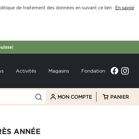
litique de traitement des données en suivant ce lien :
En savoir
Suisse!
ws
Activités
Magasins
Fondation
MON COMPTE
PANIER
RÈS ANNÉE