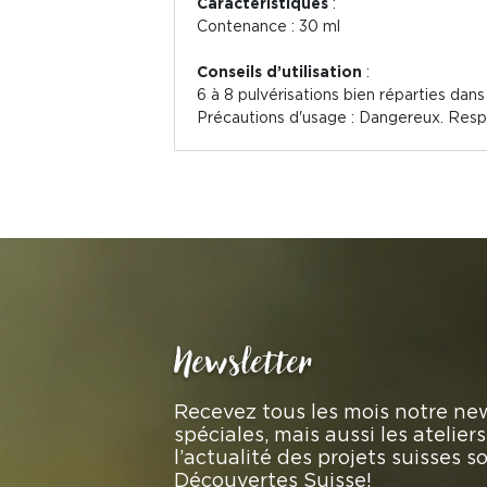
Caractéristiques
:
Contenance :
30 ml
Conseils d’utilisation
:
6 à 8 pulvérisations bien réparties dans 
Précautions d'usage : Dangereux. Respe
Newsletter
Recevez tous les mois notre new
spéciales, mais aussi les atelie
l’actualité des projets suisses 
Découvertes Suisse!