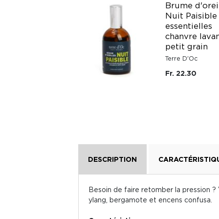
Brume d'orei
Nuit Paisible
GALET DE
essentielles
DIFFUSION
chanvre lava
Cabinet d'Herboriste
petit grain
Fr. 12.50
Terre D'Oc
Fr. 22.30
DESCRIPTION
CARACTÉRISTIQ
Besoin de faire retomber la pression ? 
ylang, bergamote et encens confusa.