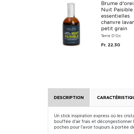
Brume d'orei
Nuit Paisible
TISANE DE
essentielles
MORPHEE
chanvre lava
Cabinet d'Herboriste
petit grain
Fr. 19.95
Terre D'Oc
Fr. 22.30
DESCRIPTION
CARACTÉRISTIQ
Un stick inspiration express où les cri
bouffée d'air frais et décongestionner l
poches pour l'avoir toujours à portée d