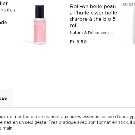
ller
SUISS
Roll-on belle peau
 huiles
à l'huile essentielle
d'arbre à thé bio 5
nde
ml
Nature & Découvertes
Fr. 9.50
UES
staux de menthe bio se marient aux huiles essentielles bio d'euca
e nez en un seul geste. Très pratique avec son format en stick, il 
e main.