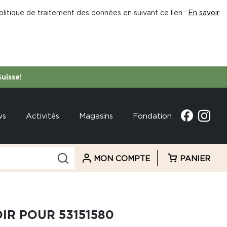
litique de traitement des données en suivant ce lien :
En savoir
Suisse!
ws
Activités
Magasins
Fondation
MON COMPTE
PANIER
IR POUR 53151580