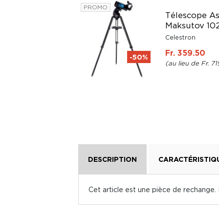
PROMO
Télescope As
Lampe à lave Astro
Maksutov 10
baby
Celestron
Mathmos
Fr. 359.50
-50%
Fr. 159.-
Fr. 71
DESCRIPTION
CARACTÉRISTIQ
Cet article est une pièce de rechange.