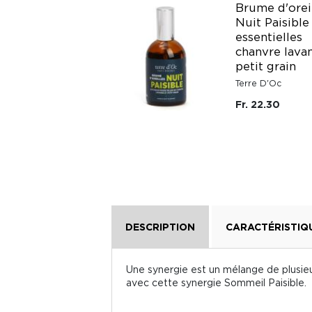
Brume d'orei
Nuit Paisible
TISANE DE
essentielles
MORPHEE
chanvre lava
Cabinet d'Herboriste
petit grain
Fr. 19.95
Terre D'Oc
Fr. 22.30
DESCRIPTION
CARACTÉRISTIQ
Une synergie est un mélange de plusieurs
avec cette synergie Sommeil Paisible.