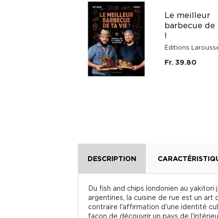
Le meilleur
Bien manger pour
barbecue de 
ne plus déprimer
!
Éditions Odile Jacob
Éditions Larouss
Fr. 16.20
Fr. 39.80
DESCRIPTION
CARACTÉRISTIQ
Du fish and chips londonien au yakitor
argentines, la cuisine de rue est un art
contraire l'affirmation d'une identité c
façon de découvrir un pays de l'intérieu