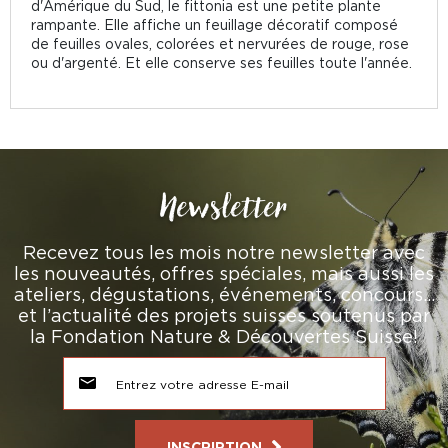
d'Amérique du Sud, le fittonia est une petite plante
rampante. Elle affiche un feuillage décoratif composé
de feuilles ovales, colorées et nervurées de rouge, rose
ou d'argenté. Et elle conserve ses feuilles toute l'année.
Newsletter
Recevez tous les mois notre newsletter avec
les nouveautés, offres spéciales, mais aussi les
ateliers, dégustations, événements, concours…
et l’actualité des projets suisses soutenus par
la Fondation Nature & Découvertes Suisse!
INSCRIPTION