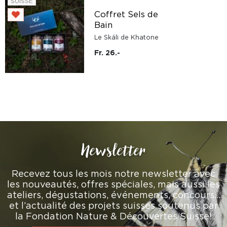
SUISSE
Coffret Sels de
Bain
Le Skáli de Khatone
Fr. 26.-
Newsletter
Recevez tous les mois notre newsletter avec
les nouveautés, offres spéciales, mais aussi les
ateliers, dégustations, événements, concours…
et l’actualité des projets suisses soutenus par
la Fondation Nature & Découvertes Suisse!