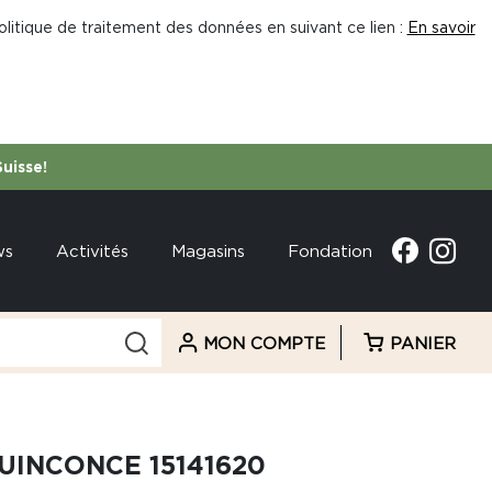
litique de traitement des données en suivant ce lien :
En savoir
Suisse!
ws
Activités
Magasins
Fondation
MON COMPTE
PANIER
UINCONCE 15141620