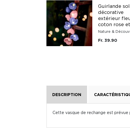
Rouge gorge
Guirlande sol
solaire détecteur
décorative
de mouvement en
extérieur fle
céramique
coton rose e
Nature & Découvertes
Nature & Découv
Fr. 31.90
Fr. 39.90
DESCRIPTION
CARACTÉRISTIQ
Cette vasque de rechange est prévue po