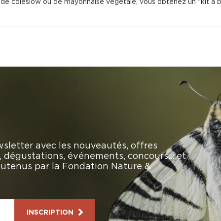
 de coleslow ou de mayonnaise végétale, vous obtenez un "kit à b
sletter avec les nouveautés, offres
rs, dégustations, événements, concours… et
soutenus par la Fondation Nature &
INSCRIPTION