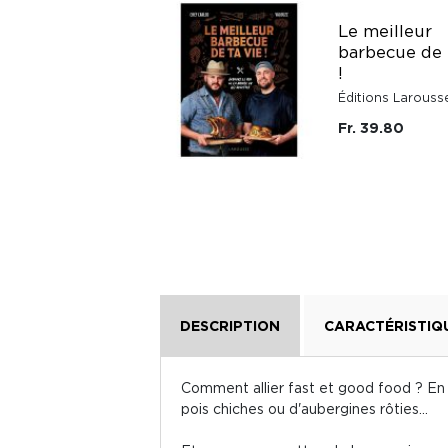
Les Enquêtes
Le meilleur
D'Hannah Swensen
barbecue de 
- Tome 16 :
!
Meurtres et tarte
aux mûres
Éditions Larouss
Editions Le Cherche Midi
Fr. 39.80
Fr. 24.70
DESCRIPTION
CARACTÉRISTIQ
Comment allier fast et good food ? En 
pois chiches ou d'aubergines rôties...