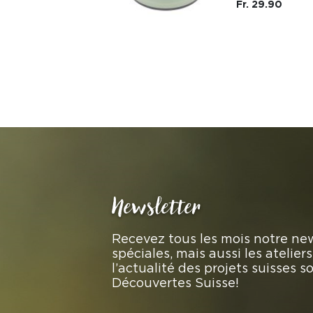
Fr. 69.90
Fr. 29.90
Newsletter
Recevez tous les mois notre new
spéciales, mais aussi les atelie
l’actualité des projets suisses 
Découvertes Suisse!