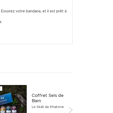
 Essorez votre bandana, et il est prêt à
s.
E
SUISSE
Coffret Sels de
Bain
Le Skáli de Khatone