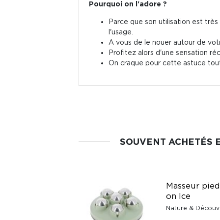
Pourquoi on l'adore ?
Parce que son utilisation est trè
l'usage.
A vous de le nouer autour de votr
Profitez alors d'une sensation ré
On craque pour cette astuce toute
SOUVENT ACHETÉS 
Kit découverte
Masseur pieds
bière blonde 2,5L
on Ice
Nature & Découvertes
Nature & Découv