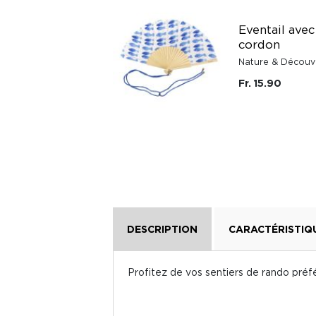
Poncho de pluie
Eventail avec
recyclé Rainkiss
cordon
Rainkiss
Nature & Découv
Fr. 79.-
Fr. 15.90
DESCRIPTION
CARACTÉRISTIQ
Profitez de vos sentiers de rando préfé