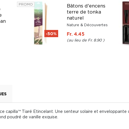
PROMO
Bâtons d'encens
e
terre de tonka
e
naturel
ban
Nature & Découvertes
-50%
Fr. 4.45
Fr. 8.90
UES
ce capilla™ Tiaré Etincelant. Une senteur solaire et enveloppante d
ond poudré de vanille exquise.