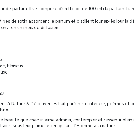
eur de parfum. Il se compose d’un flacon de 100 ml du parfum Tiaré
 tiges de rotin absorbent le parfum et distillent jour après jour la 
nviron un mois de diffusion.
té
ré, hibiscus
musc
es
irent à Nature & Découvertes huit parfums d’intérieur, poèmes et a
ture.
infinie beauté que chacun aime admirer, contempler et ressentir ple
t ainsi sous leur plume le lien qui unit l’Homme à la nature.