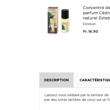
Vaporisateur
Concentré d
parfum d'intérieur
parfum Cèdr
Teck & Tonka
naturel Este
Esteban 75 ml
Esteban
Esteban
Fr. 16.90
Fr. 29.90
DESCRIPTION
CARACTÉRISTIQ
Laissez-vous séduire par la senteur de 
par des notes lactées de coco sur un f