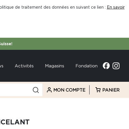
litique de traitement des données en suivant ce lien :
En savoir
Suisse!
ws
Activités
Magasins
Fondation
MON COMPTE
PANIER
NCELANT