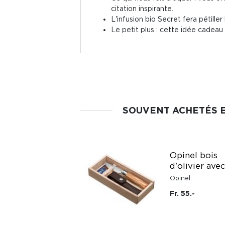
citation inspirante.
L'infusion bio Secret fera pétille
Le petit plus : cette idée cadeau
SOUVENT ACHETÉS 
Balise de
Opinel bois
localisation tag
d'olivier avec
T'nb
Opinel
Fr. 29.95
Fr. 55.-