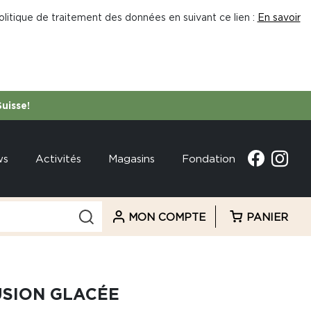
litique de traitement des données en suivant ce lien :
En savoir
Suisse!
ws
Activités
Magasins
Fondation
MON COMPTE
PANIER
USION GLACÉE