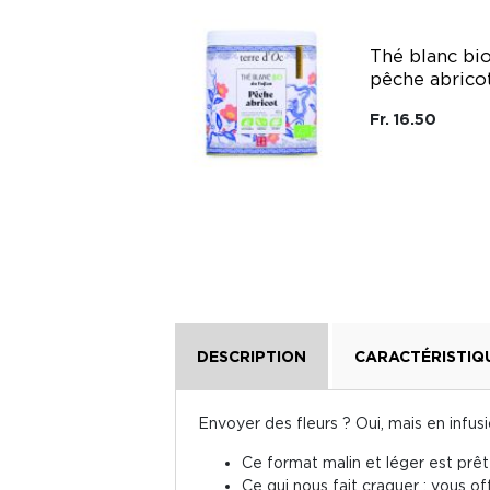
Coffret thé noir
glacé bio saveur
Thé blanc bi
pêche et mug
pêche abrico
isotherme Qwetch
terre d'Oc
Fr. 16.50
Terre D'Oc
Fr. 49.95
DESCRIPTION
CARACTÉRISTIQ
Envoyer des fleurs ? Oui, mais en infusi
Ce format malin et léger est prêt
Ce qui nous fait craquer : vous 