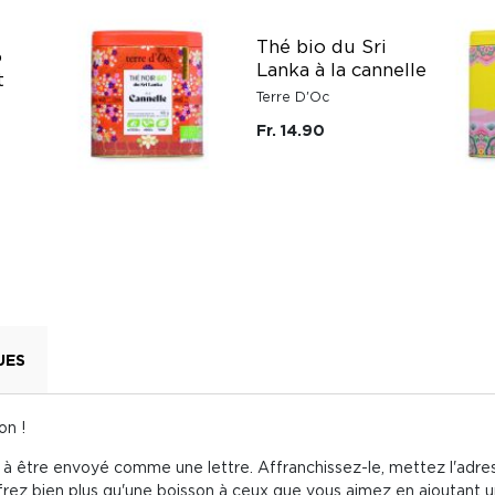
Thé bio du Sri
o
Lanka à la cannelle
t
Terre D'Oc
Fr. 14.90
UES
on !
 à être envoyé comme une lettre. Affranchissez-le, mettez l'adress
offrez bien plus qu'une boisson à ceux que vous aimez en ajoutant