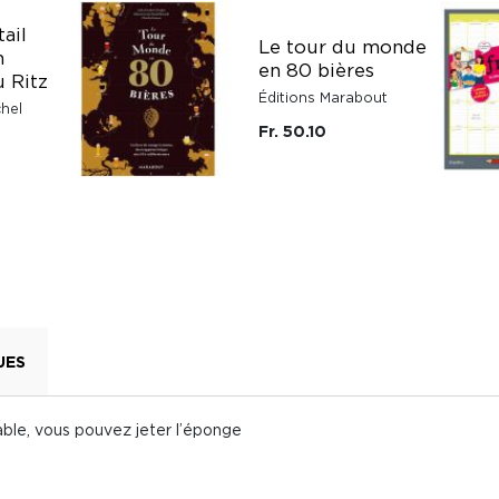
tail
Le tour du monde
n
en 80 bières
u Ritz
Éditions Marabout
chel
Fr. 50.10
UES
able, vous pouvez jeter l’éponge