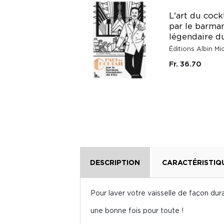
Kanpai ! 50
L'art du cock
recettes de
par le barma
cocktails inspirés
légendaire d
du Japon
Éditions Albin Mi
Éditions Hachette
Pratique
Fr. 36.70
Fr. 33.10
DESCRIPTION
CARACTÉRISTIQ
Pour laver votre vaisselle de façon dur
une bonne fois pour toute !