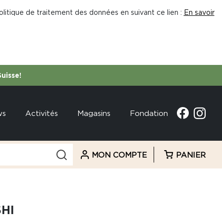
litique de traitement des données en suivant ce lien :
En savoir
Suisse!
ws
Activités
Magasins
Fondation
MON COMPTE
PANIER
HI