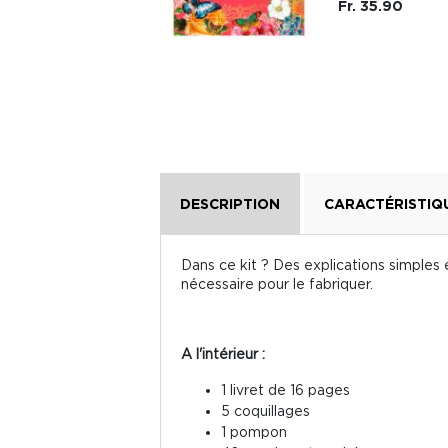
Fr. 35.90
Fr. 30.70
DESCRIPTION
CARACTÉRISTIQ
Dans ce kit ? Des explications simples et
nécessaire pour le fabriquer.
A l'intérieur :
1 livret de 16 pages
5 coquillages
1 pompon