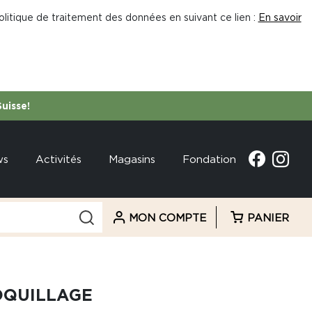
litique de traitement des données en suivant ce lien :
En savoir
Suisse!
ws
Activités
Magasins
Fondation
MON COMPTE
PANIER
OQUILLAGE