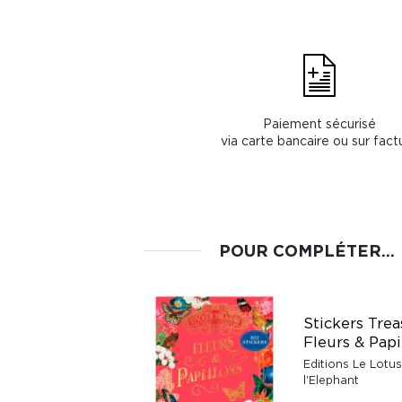
Paiement sécurisé
via carte bancaire ou sur fact
POUR COMPLÉTER...
Crochetez,
Stickers Trea
adoptez, exposez !
Fleurs & Papi
Coffret Lizzy le
Editions Le Lotus
corgi au crochet
l'Elephant
Éditions De Saxe