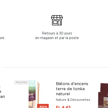
Retours à 30 jours
ure
en magasin et par la poste
PROMO
Bâtons d'encens
e
terre de tonka
e
naturel
ban
Nature & Découvertes
-50%
Fr. 4.45