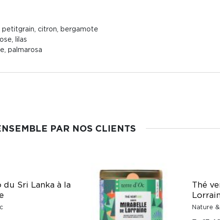
 petitgrain, citron, bergamote
se, lilas
le, palmarosa
ENSEMBLE PAR NOS CLIENTS
 du Sri Lanka à la
Thé ve
e
Lorrai
c
Nature &