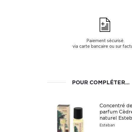
Paiement sécurisé
via carte bancaire ou sur fact
POUR COMPLÉTER...
Spritz & Dolce Vita
Concentré d
recharge Capilla
parfum Cèdr
parfumé 150 ml
naturel Este
terre d'Oc
Esteban
Terre D'Oc