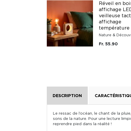
Réveil digital LED
Réveil en boi
grand affichage
affichage LE
avec double alarme
veilleuse tact
et luminosité
affichage
réglable
température
Persuper
Nature & Découv
Fr. 39.90
Fr. 55.90
DESCRIPTION
CARACTÉRISTIQ
Le ressac de l’océan, le chant de la plui
sons de la nature. Pour une lecture limp
reprendre pied dans la réalité !