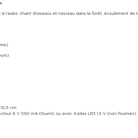
e.
 à l’aube, chant d’oiseaux et ruisseau dans la forêt, écoulement de la 
rme).
ours)
 10,5 cm.
teur 6 V 550 mA (fourni) ou avec 4 piles LR3 1,5 V (non fournies). 