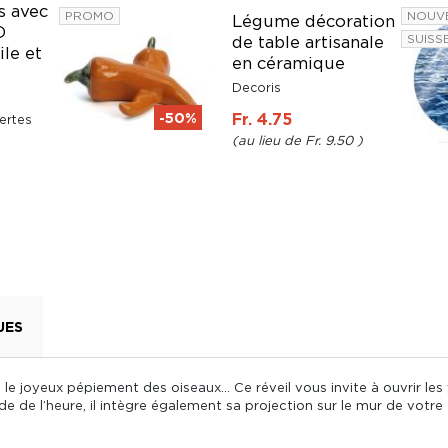
s avec
PROMO
NOUV
Légume décoration
D
SUISS
de table artisanale
ile et
en céramique
Decoris
-50%
Fr. 4.75
ertes
Fr. 9.50
UES
e, le joyeux pépiement des oiseaux… Ce réveil vous invite à ouvrir le
ide de l’heure, il intègre également sa projection sur le mur de vot