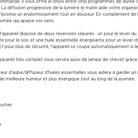
commande, il vous offre le choix entre cinq programmes de durée 
. La diffusion progressive de la lumière le matin aide votre organism
 favorise un endormissement tout en douceur. En complément de l'e
fumée qui apaise vos sens.
appareil dispose de deux réservoirs séparés : un pour le lever du s
te pour le soir, et une huile essentielle énergisante pour un lever
 Et pour plus de sécurité, l'appareil se coupe automatiquement si le
 appareil très complet vous servira aussi de lampe de chevet grâce 
teur d'aube/diffuseur d'huiles essentielles vous aidera à garder u
e meilleure humeur et plus énergique tout au long de la journée.
oucher.
.