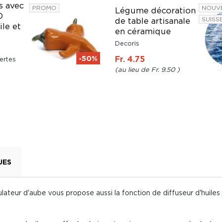
s avec
PROMO
NOUV
Légume décoration
D
SUISS
de table artisanale
ile et
en céramique
Decoris
-50%
Fr. 4.75
ertes
Fr. 9.50
UES
ulateur d'aube vous propose aussi la fonction de diffuseur d'huile