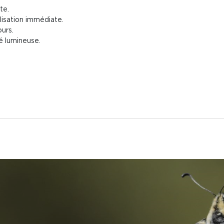
te.
isation immédiate.
urs.
é lumineuse.