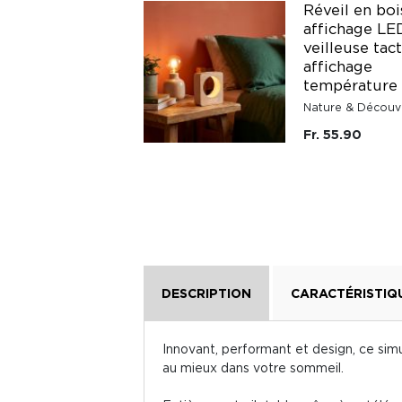
Réveil en boi
affichage LE
Lakeside box
veilleuse tact
affichage
IMPAKT TRADE GMBH
température
Fr. 69.95
Nature & Découv
Fr. 55.90
DESCRIPTION
CARACTÉRISTIQ
Innovant, performant et design, ce sim
au mieux dans votre sommeil.